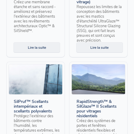
vitrage)
Créez une membrane
étanche et sans raccord -
Repoussez les limites de la
améliorez et préservez
conception des bâtiments
l'extérieur des bâtiments
avec les mastics
avec les revêtements
d'étanchéité UltraGlaze™
architecturaux Optic™ &
Structural Silicone Glazing
SilShield™.
(SSG), qui ont fait leurs
preuves et sont conçus
avec précision.
Lire la suite
Lire la suite
SilPruf™ Scellants
RapidStrength™ &
intempériaux et
SilGlaze™ II Scellants
scellants polyvalents
pour vitrages
résidentiels
Protégez l'extérieur des
bâtiments contre
Créez des systèmes de
l'humidité, les
portes et fenêtres
températures extrêmes, les
résidentiels flexibles et