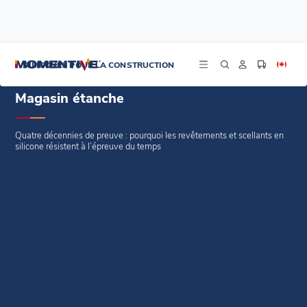
/
/
/
Accueil
Blogs
Caractéristiques commerciales
Magasin étanche
SILICONES POUR LA CONSTRUCTION
Magasin étanche
Quatre décennies de preuve : pourquoi les revêtements et scellants en
silicone résistent à l’épreuve du temps