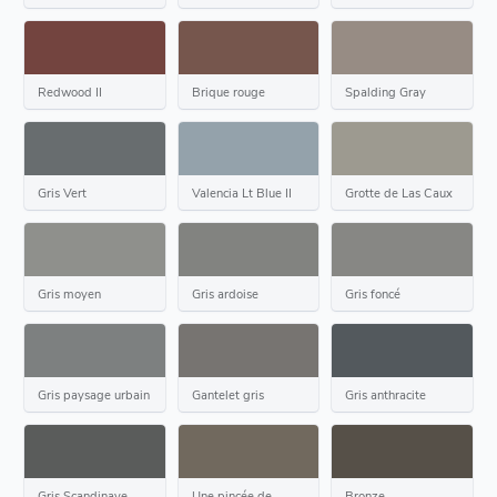
Redwood II
Brique rouge
Spalding Gray
Gris Vert
Valencia Lt Blue II
Grotte de Las Caux
Gris moyen
Gris ardoise
Gris foncé
Gris paysage urbain
Gantelet gris
Gris anthracite
Gris Scandinave
Une pincée de
Bronze