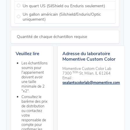
Un quart US (SilShield ou Enduris seulement)
Un gallon américain (Silshield/Enduris/Optic
uniquement)
Quantité de chaque échantillon requise
Veuillez lire
Adresse du laboratoire
Momentive Custom Color
Les échantillons
soumis pour
Momentive Custom Color Lab
l'appariement
50th
7300
St, Milan, IL 61264
doivent avoir
Email :
une taille
sealantscolorlab@momentive.com
minimale de 2
"x2".
Consultez le
barème des prix
de distribution
ou contactez
votre
responsable de
compte pour
confirmer les