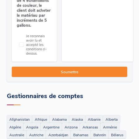
de 4 échantillons
de couleur, le
client doit acheter
le matériau par
incréments de 5
gallons.
Je reconnais
avoir lu et
accepté les
conditions ci-
dessus.
Gestionnaires de comptes
Afghanistan
Afrique
Alabama
Alaska
Albanie
Alberta
Algérie
Angola
Argentine
Arizona
Arkansas
Arménie
Australie
Autriche
Azerbaïdjan
Bahamas
Bahreïn
Bélarus