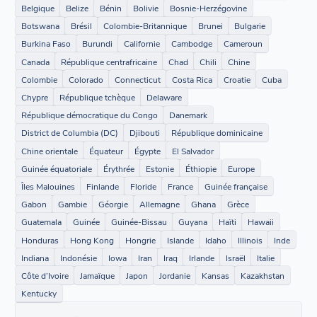
Belgique
Belize
Bénin
Bolivie
Bosnie-Herzégovine
Botswana
Brésil
Colombie-Britannique
Brunei
Bulgarie
Burkina Faso
Burundi
Californie
Cambodge
Cameroun
Canada
République centrafricaine
Chad
Chili
Chine
Colombie
Colorado
Connecticut
Costa Rica
Croatie
Cuba
Chypre
République tchèque
Delaware
République démocratique du Congo
Danemark
District de Columbia (DC)
Djibouti
République dominicaine
Chine orientale
Équateur
Égypte
El Salvador
Guinée équatoriale
Érythrée
Estonie
Éthiopie
Europe
Îles Malouines
Finlande
Floride
France
Guinée française
Gabon
Gambie
Géorgie
Allemagne
Ghana
Grèce
Guatemala
Guinée
Guinée-Bissau
Guyana
Haïti
Hawaii
Honduras
Hong Kong
Hongrie
Islande
Idaho
Illinois
Inde
Indiana
Indonésie
Iowa
Iran
Iraq
Irlande
Israël
Italie
Côte d’Ivoire
Jamaïque
Japon
Jordanie
Kansas
Kazakhstan
Kentucky