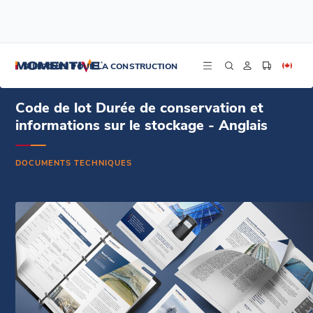
/
/
/
Accueil
Ressources
Centre de documentation
Code de lot Durée de conservation et informations sur le stockage - Anglais
SILICONES POUR LA CONSTRUCTION
Code de lot Durée de conservation et
informations sur le stockage - Anglais
DOCUMENTS TECHNIQUES