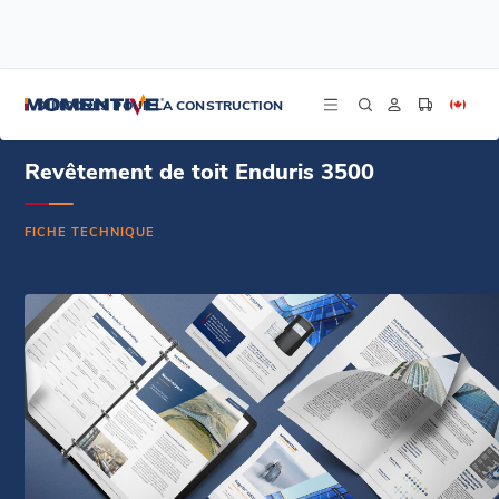
/
/
/
Accueil
Ressources
Centre de documentation
Revêtement de toiture Enduris 3500 - Fiche technique - Anglais
SILICONES POUR LA CONSTRUCTION
Revêtement de toit Enduris 3500
FICHE TECHNIQUE