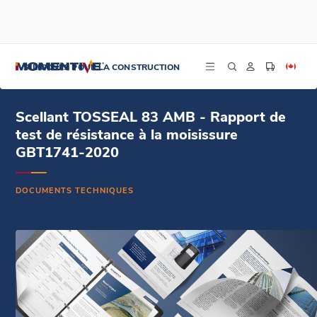
/
/
/
Accueil
Ressources
Centre de documentation
Scellant TOSSEAL 83 AMB - Rapport de test de résistance à la moisissure
SILICONES POUR LA CONSTRUCTION
GBT1741-2020 - Chinois
Scellant TOSSEAL 83 AMB - Rapport de
test de résistance à la moisissure
GBT1741-2020
DOCUMENTS TECHNIQUES