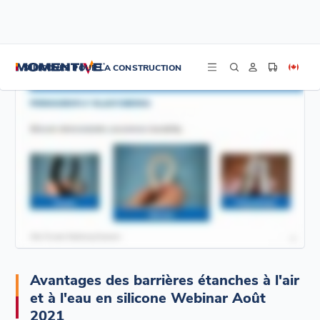
/
/
/
Accueil
Rseources
Webinars
Avantages des barrières étanches à l'air et à l'eau en silicone Webinar Août
SILICONES POUR LA CONSTRUCTION
2021
Avantages des barrières étanches à l'air
et à l'eau en silicone Webinar Août
2021