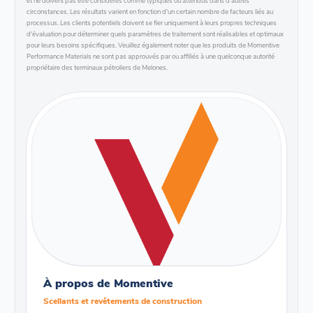
et ne doivent pas être considérés comme typiques ou attendus dans d'autres
circonstances. Les résultats varient en fonction d'un certain nombre de facteurs liés au
processus. Les clients potentiels doivent se fier uniquement à leurs propres techniques
d'évaluation pour déterminer quels paramètres de traitement sont réalisables et optimaux
pour leurs besoins spécifiques. Veuillez également noter que les produits de Momentive
Performance Materials ne sont pas approuvés par ou affiliés à une quelconque autorité
propriétaire des terminaux pétroliers de Melones.
À propos de Momentive
Scellants et revêtements de construction