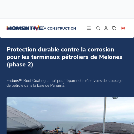
/
/
/
Accueil
Blogs
Études de cas
Protection durable contre la corrosion pour les terminaux pétroliers de Melones
SILICONES POUR LA CONSTRUCTION
(phase 2)
Protection durable contre la corrosion
pour les terminaux pétroliers de Melones
(phase 2)
Enduris™ Roof Coating utilisé pour réparer des réservoirs de stockage
de pétrole dans la baie de Panamá.