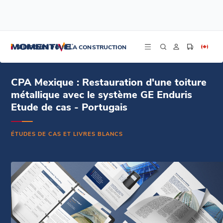
/
/
/
Accueil
Ressources
Centre de documentation
CPA Mexique : Restauration d'une toiture métallique avec le système GE
SILICONES POUR LA CONSTRUCTION
Enduris Etude de cas - Portugais
CPA Mexique : Restauration d'une toiture
métallique avec le système GE Enduris
Etude de cas - Portugais
ÉTUDES DE CAS ET LIVRES BLANCS