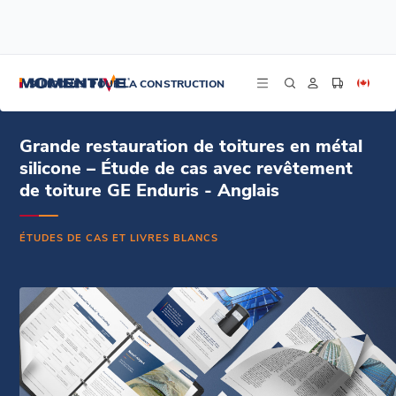
/
/
/
Accueil
Ressources
Centre de documentation
Grande restauration de toitures en métal silicone – Étude de cas avec
SILICONES POUR LA CONSTRUCTION
revêtement de toiture GE Enduris - Anglais
Grande restauration de toitures en métal
silicone – Étude de cas avec revêtement
de toiture GE Enduris - Anglais
ÉTUDES DE CAS ET LIVRES BLANCS