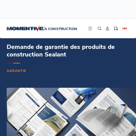
/
/
/
Accueil
Ressources
Centre de documentation
Demande de garantie des produits de construction Sealant - Portugais
SILICONES POUR LA CONSTRUCTION
Demande de garantie des produits de
construction Sealant
GARANTIE