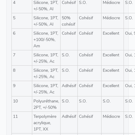
4
Silicone, 1PT,
Cohésif
S.O.
Médiocre
S.O.
+/-50%, Al
5
Silicone, 1PT,
50%
Cohésif
Médiocre
S.O.
+/-50%, Al
cohésif
6
Silicone, 1PT,
Cohésif
Cohésif
Excellent
Oui,
+100/-50%,
Am
7
Silicone, 1PT,
S.O.
Cohésif
Excellent
Oui,
+/-25%, Ac
8
Silicone, 1PT,
S.O.
Cohésif
Excellent
Oui,
+/-25%, Ac
9
Silicone, 1PT,
Adhésif
Cohésif
Excellent
Oui,
+/-25%, Ac
10
Polyuréthane,
S.O.
S.O.
S.O.
S.O.
2PT, +/-50%
11
Terpolymère
Adhésif
Cohésif
Médiocre
S.O.
acrylique,
1PT, XX