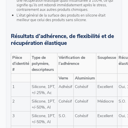
une récupération élastique quasi instantanée à 100%, ce qui
signifie qu’ils ont rebondi immédiatement après le stress,
contrairement aux autres produits chimiques.
L’état général de la surface des produits en silicone était
meilleur que celui des produits sans silicone.
Résultats d’adhérence, de flexibilité et de
récupération élastique
Pièce
Type de
Vérification de
Souplesse
Récu
d’identité
polymère,
l’adhérence
élast
#
descripteurs
Verre
Aluminium
1
Silicone, 1PT,
Adhésif
Cohésif
Excellent
Oui,
+/-25%, Ac
2
Silicone, 1PT,
Cohésif
Cohésif
Médiocre
S.O.
+/-50%, Al
3
Silicone, 1PT,
S.O.
Cohésif
Excellent
Oui,
+/-50%, Al