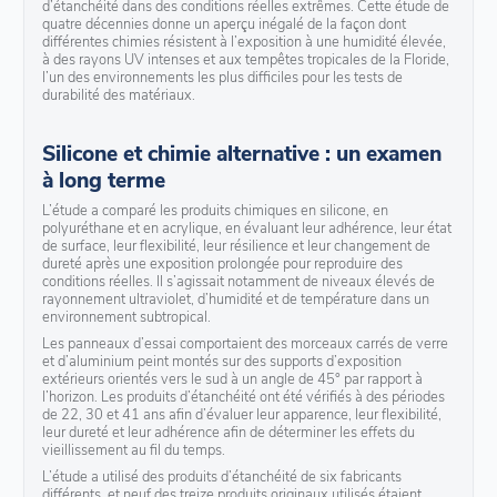
d’étanchéité dans des conditions réelles extrêmes. Cette étude de
quatre décennies donne un aperçu inégalé de la façon dont
différentes chimies résistent à l’exposition à une humidité élevée,
à des rayons UV intenses et aux tempêtes tropicales de la Floride,
l’un des environnements les plus difficiles pour les tests de
durabilité des matériaux.
Silicone et chimie alternative : un examen
à long terme
L’étude a comparé les produits chimiques en silicone, en
polyuréthane et en acrylique, en évaluant leur adhérence, leur état
de surface, leur flexibilité, leur résilience et leur changement de
dureté après une exposition prolongée pour reproduire des
conditions réelles. Il s’agissait notamment de niveaux élevés de
rayonnement ultraviolet, d’humidité et de température dans un
environnement subtropical.
Les panneaux d’essai comportaient des morceaux carrés de verre
et d’aluminium peint montés sur des supports d’exposition
extérieurs orientés vers le sud à un angle de 45° par rapport à
l’horizon. Les produits d’étanchéité ont été vérifiés à des périodes
de 22, 30 et 41 ans afin d’évaluer leur apparence, leur flexibilité,
leur dureté et leur adhérence afin de déterminer les effets du
vieillissement au fil du temps.
L’étude a utilisé des produits d’étanchéité de six fabricants
différents, et neuf des treize produits originaux utilisés étaient