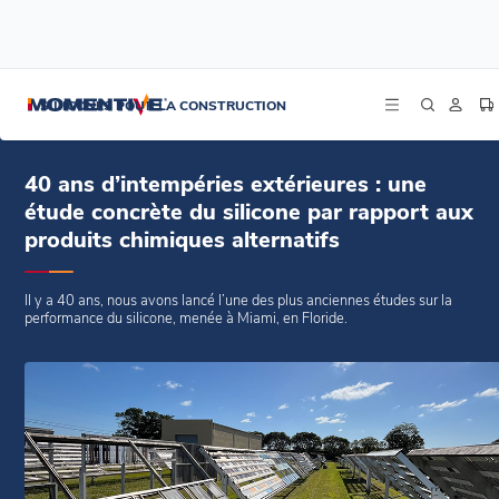
/
/
/
Accueil
Blogs
Nouvelles
40 ans d’intempéries extérieures : une étude concrète du silicone par rapport
SILICONES POUR LA CONSTRUCTION
aux produits chimiques alternatifs
40 ans d’intempéries extérieures : une
étude concrète du silicone par rapport aux
produits chimiques alternatifs
Il y a 40 ans, nous avons lancé l’une des plus anciennes études sur la
performance du silicone, menée à Miami, en Floride.